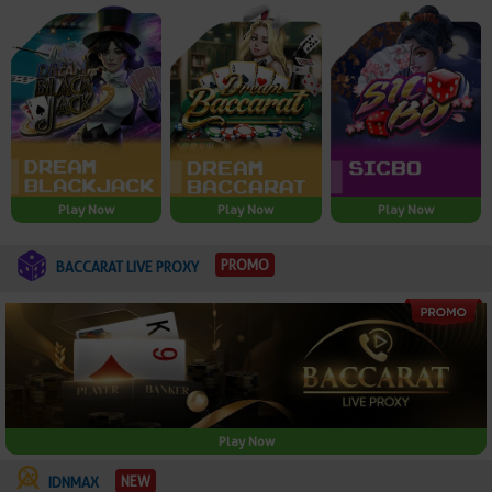
Play Now
Play Now
Play Now
PROMO
BACCARAT LIVE PROXY
Play Now
NEW
IDNMAX