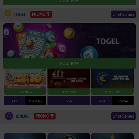
Lihat Semua
PROMO
TOGEL
313
6:49:41
635
929
7:6:52
Lihat Semua
PROMO
IDNLIVE