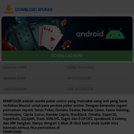
DOWNLOAD APLIKASI
HUBUNGI KAMI
VIDEO TUTORIAL
JADWAL BANK
SPONSORSHIP
CARA BERMAIN
LINK ALTERNATIF
REMIPOKER adalah media poker online yang memakai uang asli yang kami
sediakan khusus untuk para pecinta poker online. Dengan beraneka ragam
permainan seperti Texas Poker, Domino Dealer, Bandar Ceme, Ceme Keliling,
Dominobet, Capsa Susun, Bandar Capsa, Blackjack, Omaha, Super10,
Superbull, QQspirit, Slots, IDNLIVE, Togel dan E-SPORT, sportbook, E-lottery
dan MM Tangkas. Hanya dengan 1 akun di situs kami anda sudah bisa
bermain semua fitur permainan di
REMIPOKER.