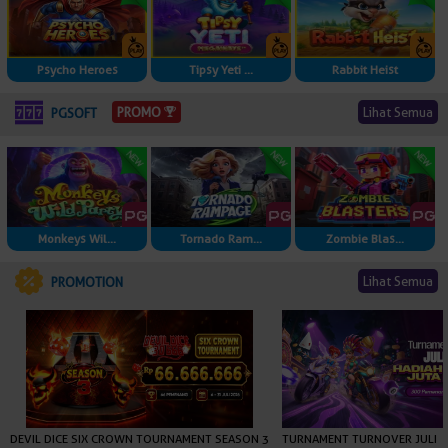
Psycho Heroes
Tipsy Yeti ...
Rabbit Heist
Lihat Semua
PROMO
PGSOFT
Monkeys Wil...
Tornado Ram...
Zombie Blas...
Lihat Semua
PROMOTION
DEVIL DICE SIX CROWN TOURNAMENT SEASON 3
TURNAMENT TURNOVER JULI