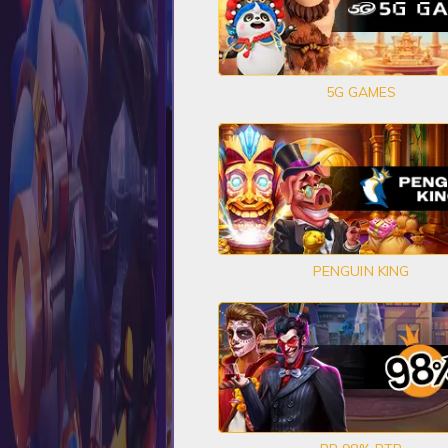
5G GAMES
PENGUIN KING