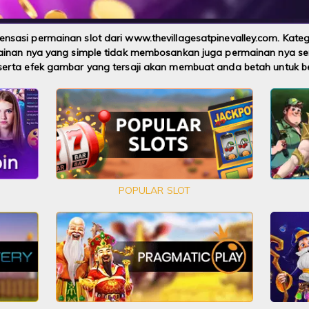
ensasi permainan slot dari www.thevillagesatpinevalley.com. Kateg
ainan nya yang simple tidak membosankan juga permainan nya s
serta efek gambar yang tersaji akan membuat anda betah untuk b
POPULAR SLOT