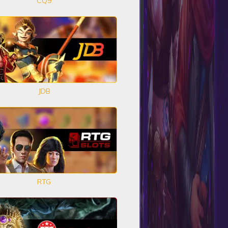
CQ9
JDB
RTG