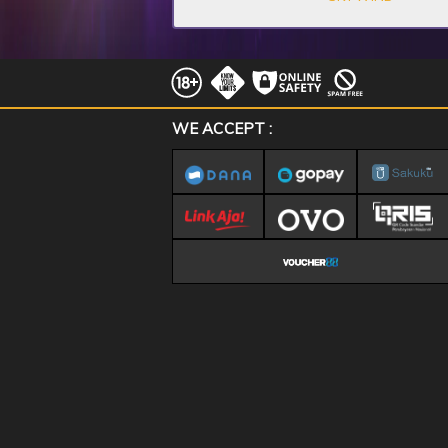
WE ACCEPT :