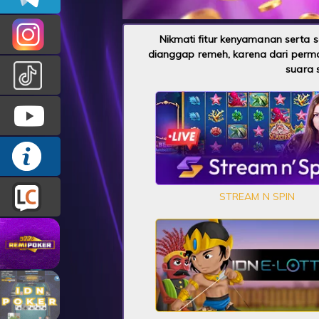
CSREMIPOKER
Nikmati fitur kenyamanan serta s
dianggap remeh, karena dari perm
suara 
@remipoker_ofc
REMIPOKER.OFFICIAL
INFO
STREAM N SPIN
REMIPOKER
LIVE
CHAT