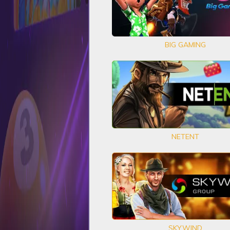
BIG GAMING
NETENT
SKYWIND