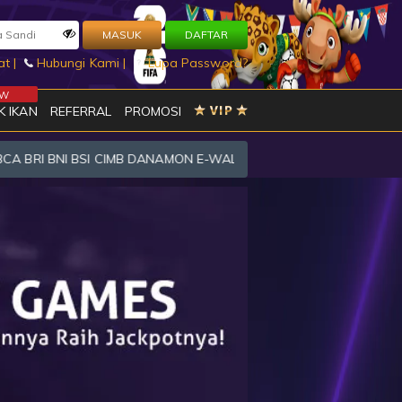
MASUK
at |
Hubungi Kami |
Lupa Password?
EW
K IKAN
REFERRAL
PROMOSI
 BSI CIMB DANAMON E-WALLET JAGO JENIUS MANDIRI MAYBANK MEG