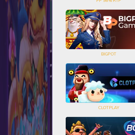
PP 98% RTP
BIGPOT
CLOTPLAY