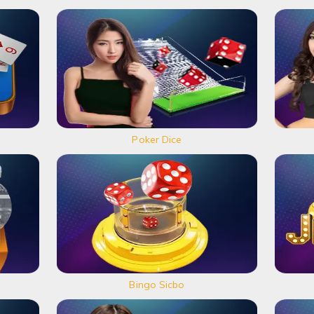
Poker Dice
Bingo Sicbo