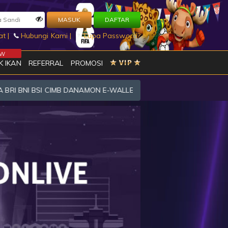
MASUK
at |
Hubungi Kami |
Lupa Password?
EW
K IKAN
REFERRAL
PROMOSI
 DANAMON E-WALLET JAGO JENIUS MANDIRI MAYBANK MEGA OCBC PAN