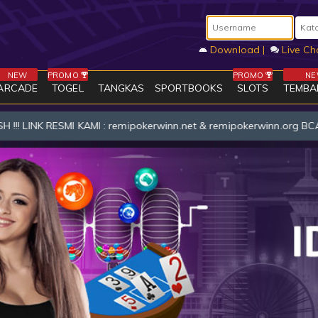
Download |
Live Ch
NEW
PROMO
PROMO
N
ARCADE
TOGEL
TANGKAS
SPORTBOOKS
SLOTS
TEMBA
remipokerwinn.net & remipokerwinn.org BCA BRI BNI BSI CIMB