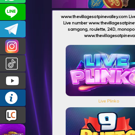
remipoker_official
www.thevillagesatpinevalley.com Li
Live number www.thevillagesatpine
samgong, roulette, 24D, monopoli
Remipokercs
www.thevillagesatpineva
CSREMIPOKER
@remipoker_ofc
REMIPOKER.OFFICIAL
INFO
Live Plinko
REMIPOKER
LIVE
CHAT