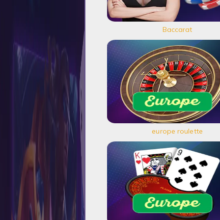
Baccarat
europe roulette