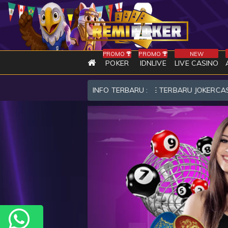
PROMO
PROMO
NEW
POKER
IDNLIVE
LIVE CASINO
026
KINI HADIR GAME TERBARU JOKERCASH !!! LINK RESMI KAMI : 
INFO TERBARU :
+6282256828275