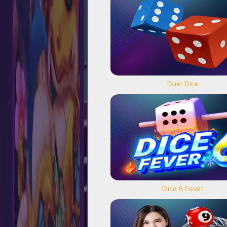
Duel Dice
Dice 6 Fever