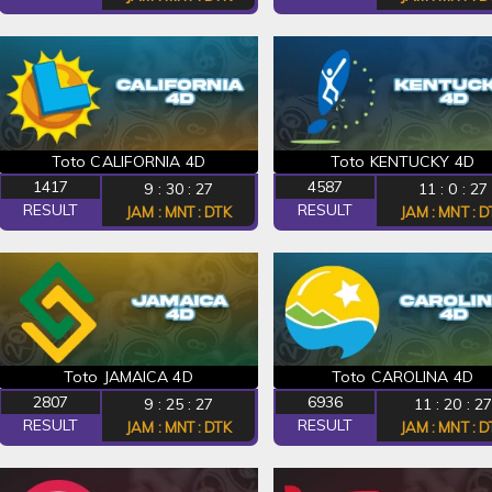
Toto CALIFORNIA 4D
Toto KENTUCKY 4D
1417
4587
9 : 30 : 24
11 : 0 : 24
RESULT
RESULT
JAM : MNT : DTK
JAM : MNT : D
Toto JAMAICA 4D
Toto CAROLINA 4D
2807
6936
9 : 25 : 24
11 : 20 : 2
RESULT
RESULT
JAM : MNT : DTK
JAM : MNT : D