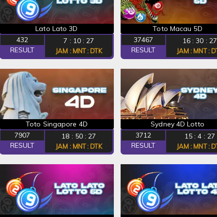
Lato Lato 3D
Toto Macau 5D
432
37467
7 : 10 : 24
16 : 30 : 2
RESULT
RESULT
JAM : MNT : DTK
JAM : MNT : D
Toto Singapore 4D
Sydney 4D Lotto
7907
3712
18 : 50 : 24
15 : 4 : 24
RESULT
RESULT
JAM : MNT : DTK
JAM : MNT : D