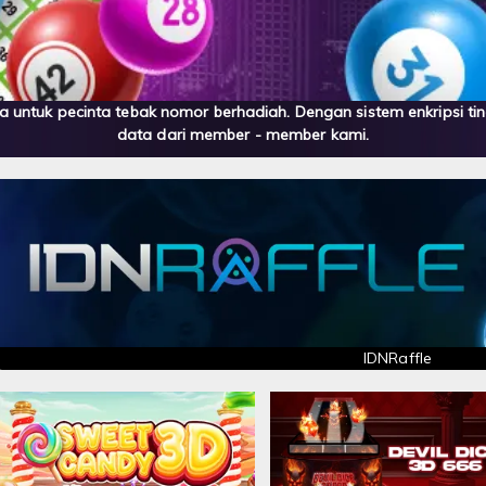
a untuk pecinta tebak nomor berhadiah. Dengan sistem enkripsi t
data dari member - member kami.
IDNRaffle