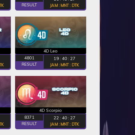
RESULT
TK
JAM : MNT : DTK
4D Leo
4801
4
19 : 40 : 24
RESULT
TK
JAM : MNT : DTK
4D Scorpio
8371
4
22 : 40 : 24
RESULT
TK
JAM : MNT : DTK