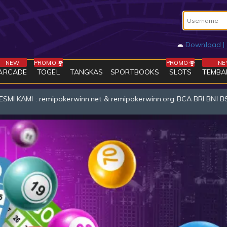
Download |
NEW
PROMO
PROMO
N
ARCADE
TOGEL
TANGKAS
SPORTBOOKS
SLOTS
TEMBA
winn.net & remipokerwinn.org BCA BRI BNI BSI CIMB DANAMON E