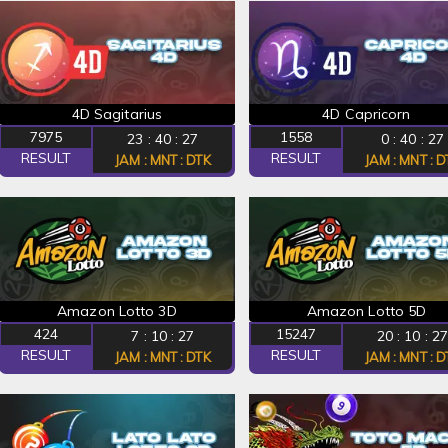
4D Sagitarius
4D Capricorn
7975
1558
23 : 40 : 24
0 : 40 : 24
RESULT
RESULT
JAM : MNT : DTK
JAM : MNT : D
Amazon Lotto 3D
Amazon Lotto 5D
424
15247
7 : 10 : 24
20 : 10 : 2
RESULT
RESULT
JAM : MNT : DTK
JAM : MNT : D